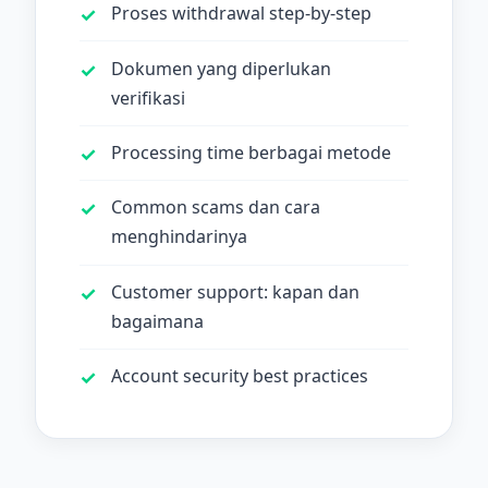
Proses withdrawal step-by-step
Dokumen yang diperlukan
verifikasi
Processing time berbagai metode
Common scams dan cara
menghindarinya
Customer support: kapan dan
bagaimana
Account security best practices