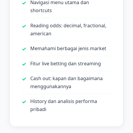
Navigasi menu utama dan
shortcuts
Reading odds: decimal, fractional,
american
Memahami berbagai jenis market
Fitur live betting dan streaming
Cash out: kapan dan bagaimana
menggunakannya
History dan analisis performa
pribadi