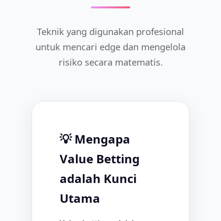
Teknik yang digunakan profesional
untuk mencari edge dan mengelola
risiko secara matematis.
💡 Mengapa
Value Betting
adalah Kunci
Utama