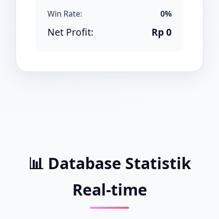
Win Rate:
0%
Net Profit:
Rp 0
📊 Database Statistik
Real-time