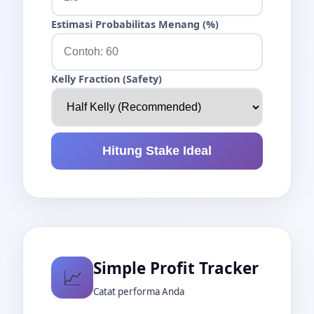
Estimasi Probabilitas Menang (%)
Kelly Fraction (Safety)
Hitung Stake Ideal
Simple Profit Tracker
📈
Catat performa Anda