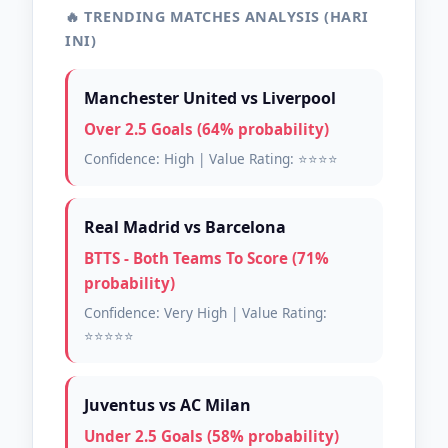
🔥 TRENDING MATCHES ANALYSIS (HARI
INI)
Manchester United vs Liverpool
Over 2.5 Goals (64% probability)
Confidence: High | Value Rating: ⭐⭐⭐⭐
Real Madrid vs Barcelona
BTTS - Both Teams To Score (71%
probability)
Confidence: Very High | Value Rating:
⭐⭐⭐⭐⭐
Juventus vs AC Milan
Under 2.5 Goals (58% probability)