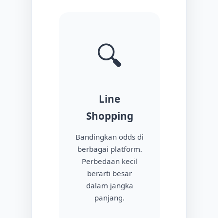
🔍
Line
Shopping
Bandingkan odds di
berbagai platform.
Perbedaan kecil
berarti besar
dalam jangka
panjang.