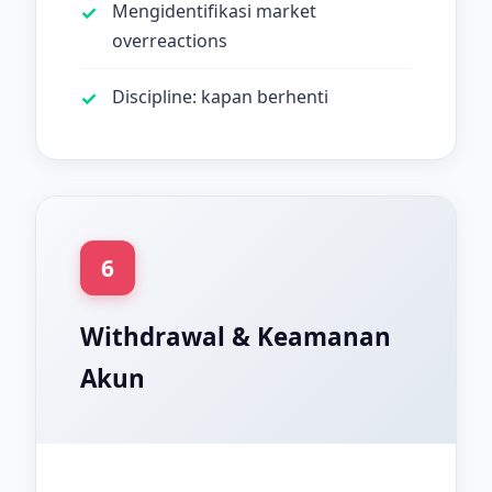
Mengidentifikasi market
overreactions
Discipline: kapan berhenti
6
Withdrawal & Keamanan
Akun