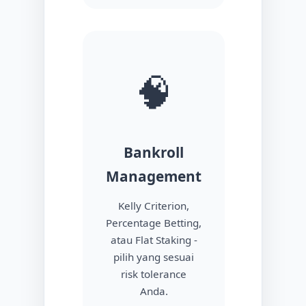
🧠
Bankroll
Management
Kelly Criterion,
Percentage Betting,
atau Flat Staking -
pilih yang sesuai
risk tolerance
Anda.