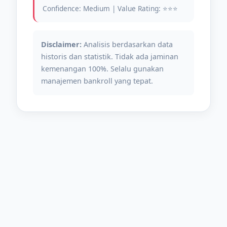
Confidence: Medium | Value Rating: ⭐⭐⭐
Disclaimer:
Analisis berdasarkan data
historis dan statistik. Tidak ada jaminan
kemenangan 100%. Selalu gunakan
manajemen bankroll yang tepat.