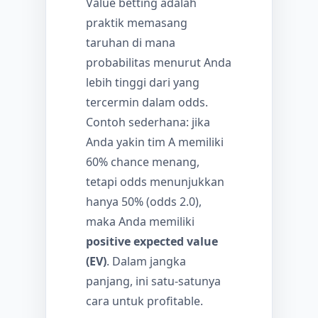
Value betting adalah
praktik memasang
taruhan di mana
probabilitas menurut Anda
lebih tinggi dari yang
tercermin dalam odds.
Contoh sederhana: jika
Anda yakin tim A memiliki
60% chance menang,
tetapi odds menunjukkan
hanya 50% (odds 2.0),
maka Anda memiliki
positive expected value
(EV)
. Dalam jangka
panjang, ini satu-satunya
cara untuk profitable.