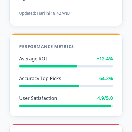
Updated:
Hari ini 18.42 WIB
PERFORMANCE METRICS
Average ROI
+12.4%
Accuracy Top Picks
64.2%
User Satisfaction
4.9/5.0