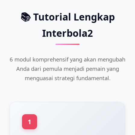
📚 Tutorial Lengkap
Interbola2
6 modul komprehensif yang akan mengubah
Anda dari pemula menjadi pemain yang
menguasai strategi fundamental.
1