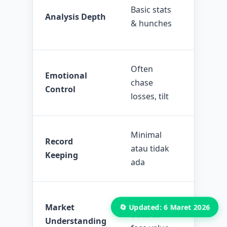
Advanc
Basic stats
Analysis Depth
metrics
& hunches
trends
Often
Emotional
Discipli
chase
Control
follow 
losses, tilt
Minimal
Record
Detaile
atau tidak
Keeping
spread
ada
Takes
Unders
Market
🔄 Updated:
6 Maret 2026
odds at
line
Understanding