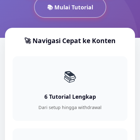
📚 Mulai Tutorial
🚀 Navigasi Cepat ke Konten
📚
6 Tutorial Lengkap
Dari setup hingga withdrawal