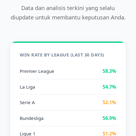
Data dan analisis terkini yang selalu
diupdate untuk membantu keputusan Anda.
WIN RATE BY LEAGUE (LAST 30 DAYS)
Premier League
58.3%
La Liga
54.7%
Serie A
52.1%
Bundesliga
56.9%
Ligue 1
51.2%