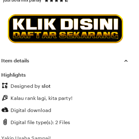
"judi bola mix parlay"
out
of
5
stars
Item details
Highlights
Designed by
slot
Kalau rank lagi, kita party!
Digital download
Digital file type(s): 2 Files
Yakin Usaha Sampai!