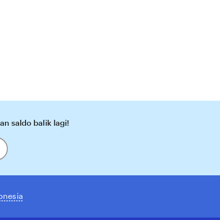
 saldo balik lagi!
onesia