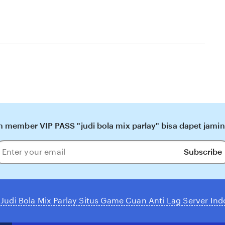
 member VIP PASS "judi bola mix parlay" bisa dapet jaminan
Subscribe
ter
our
ail
Judi Bola Mix Parlay Situs Game Cuan Anti Lag Server Ind