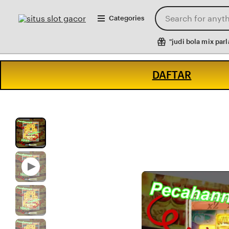
Skip
Search
to
Slot
Categories
for
Gacor
Content
items
or
"judi bola mix parl
shops
DAFTAR