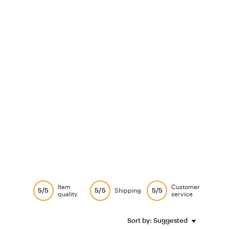
Item
Customer
5/5
5/5
5/5
Shipping
quality
service
Sort by: Suggested