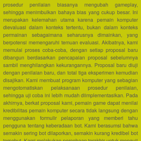
prosedur penilaian biasanya mengubah gameplay,
sehingga menimbulkan bahaya bias yang cukup besar. Ini
merupakan kelemahan utama karena pemain komputer
dievaluasi dalam konteks tertentu, bukan dalam konteks
permainan sebagaimana seharusnya dimainkan, yang
berpotensi memengaruhi temuan evaluasi. Akibatnya, kami
memulai proses coba-coba, dengan setiap proposal baru
dibangun berdasarkan pencapaian proposal sebelumnya
sambil menghilangkan kekurangannya. Proposal baru diuji
dengan penilaian baru, dan total tiga eksperimen kemudian
disajikan. Kami membuat program komputer yang sebagian
mengotomatiskan pelaksanaan prosedur penilaian,
sehingga uji coba ini lebih mudah diimplementasikan. Pada
akhirnya, berkat proposal kami, pemain game dapat menilai
kredibilitas pemain komputer secara tidak langsung dengan
menggunakan formulir pelaporan yang memberi tahu
pengguna tentang keberadaan bot. Kami berasumsi bahwa
semakin sering bot dilaporkan, semakin kurang kredibel bot
tersebut. Kami melakukan percobaan terakhir untuk menguji