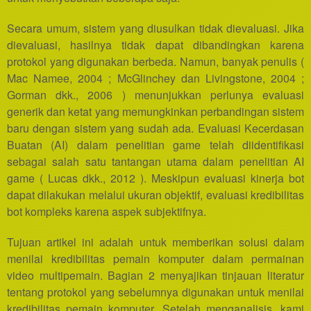
Secara umum, sistem yang diusulkan tidak dievaluasi. Jika
dievaluasi, hasilnya tidak dapat dibandingkan karena
protokol yang digunakan berbeda. Namun, banyak penulis (
Mac Namee, 2004 ; McGlinchey dan Livingstone, 2004 ;
Gorman dkk., 2006 ) menunjukkan perlunya evaluasi
generik dan ketat yang memungkinkan perbandingan sistem
baru dengan sistem yang sudah ada. Evaluasi Kecerdasan
Buatan (AI) dalam penelitian game telah diidentifikasi
sebagai salah satu tantangan utama dalam penelitian AI
game ( Lucas dkk., 2012 ). Meskipun evaluasi kinerja bot
dapat dilakukan melalui ukuran objektif, evaluasi kredibilitas
bot kompleks karena aspek subjektifnya.
Tujuan artikel ini adalah untuk memberikan solusi dalam
menilai kredibilitas pemain komputer dalam permainan
video multipemain. Bagian 2 menyajikan tinjauan literatur
tentang protokol yang sebelumnya digunakan untuk menilai
kredibilitas pemain komputer. Setelah menganalisis, kami