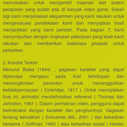
memutuskan untuk mengambil inspirasi dari sistem
pelaporan yang sudah ada di banyak video game. Sekali
lagi kami menjelaskan eksperimen yang kami lakukan untuk
mengevaluasi pendekatan kami dan menyajikan hasil
menjanjikan yang kami peroleh. Pada bagian 7, kami
menyimpulkan dengan ringkasan pekerjaan yang telah kami
lakukan dan memberikan beberapa prospek untuk
perbaikan.
2. Kondisi Terkini
Menurut Bates (1994) , gagasan karakter yang dapat
dipercaya mengacu pada ilusi kehidupan dan
memungkinkan penonton untuk menangguhkan
ketidakpercayaan ( Coleridge, 1817 ). Untuk menciptakan
ilusi ini, animator mendefinisikan referensi ( Thomas dan
Johnston, 1981 ). Dalam permainan video, pengguna dapat
berinteraksi dengan karakter dan penghuninya. Gagasan
tentang kehadiran ( Schuemie dkk., 2001 ) dan kehadiran
bersama ( Goffman, 1963 ) atau kehadiran sosial ( Heeter,