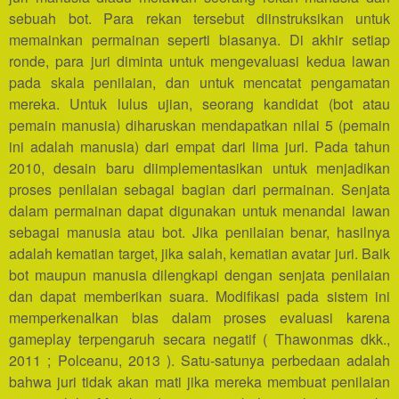
sebuah bot. Para rekan tersebut diinstruksikan untuk
memainkan permainan seperti biasanya. Di akhir setiap
ronde, para juri diminta untuk mengevaluasi kedua lawan
pada skala penilaian, dan untuk mencatat pengamatan
mereka. Untuk lulus ujian, seorang kandidat (bot atau
pemain manusia) diharuskan mendapatkan nilai 5 (pemain
ini adalah manusia) dari empat dari lima juri. Pada tahun
2010, desain baru diimplementasikan untuk menjadikan
proses penilaian sebagai bagian dari permainan. Senjata
dalam permainan dapat digunakan untuk menandai lawan
sebagai manusia atau bot. Jika penilaian benar, hasilnya
adalah kematian target, jika salah, kematian avatar juri. Baik
bot maupun manusia dilengkapi dengan senjata penilaian
dan dapat memberikan suara. Modifikasi pada sistem ini
memperkenalkan bias dalam proses evaluasi karena
gameplay terpengaruh secara negatif ( Thawonmas dkk.,
2011 ; Polceanu, 2013 ). Satu-satunya perbedaan adalah
bahwa juri tidak akan mati jika mereka membuat penilaian