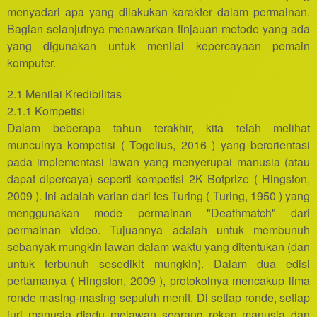
menyadari apa yang dilakukan karakter dalam permainan.
Bagian selanjutnya menawarkan tinjauan metode yang ada
yang digunakan untuk menilai kepercayaan pemain
komputer.
2.1 Menilai Kredibilitas
2.1.1 Kompetisi
Dalam beberapa tahun terakhir, kita telah melihat
munculnya kompetisi ( Togelius, 2016 ) yang berorientasi
pada implementasi lawan yang menyerupai manusia (atau
dapat dipercaya) seperti kompetisi 2K Botprize ( Hingston,
2009 ). Ini adalah varian dari tes Turing ( Turing, 1950 ) yang
menggunakan mode permainan "Deathmatch" dari
permainan video. Tujuannya adalah untuk membunuh
sebanyak mungkin lawan dalam waktu yang ditentukan (dan
untuk terbunuh sesedikit mungkin). Dalam dua edisi
pertamanya ( Hingston, 2009 ), protokolnya mencakup lima
ronde masing-masing sepuluh menit. Di setiap ronde, setiap
juri manusia diadu melawan seorang rekan manusia dan