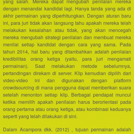
yang salah. Mereka dapat mengubah penilaian mereka
dengan menandai kandidat lagi. Hanya tanda yang ada di
akhir permainan yang diperhitungkan. Dengan aturan baru
ini, para juri tidak akan langsung tahu apakah mereka telah
melakukan kesalahan atau tidak, yang akan mencegah
mereka mengubah strategi penilaian dan membuat mereka
menilai setiap kandidat dengan cara yang sama. Pada
tahun 2014, hal baru yang ditambahkan adalah penilaian
kredibilitas orang ketiga (yaitu, para juri mengamati
permainan). Saat melakukan metode sebelumnya,
pertandingan direkam di server. Klip kemudian dipilih dari
video-video ini dan digunakan dengan platform
crowdsourcing di mana pengguna dapat memberikan suara
setelah menonton setiap klip. Berbagai pendapat muncul
ketika memilih apakah penilaian harus berorientasi pada
orang pertama atau orang ketiga, atau kombinasi keduanya
seperti yang telah dilakukan di sini.
Dalam Acampora dkk. (2012) , tujuan permainan adalah