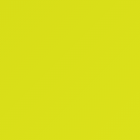
total
price
includes
the item
price
and a
buyer
fee.
View
license
details