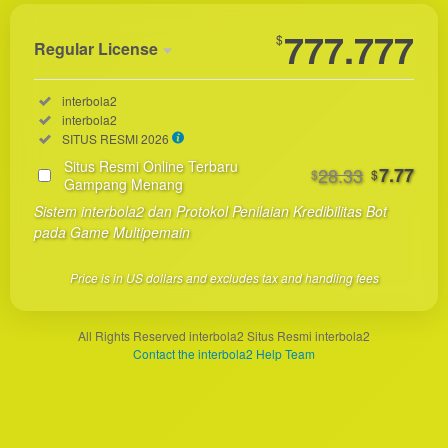
777.777
$
Regular License
Regular
Included:
interbola2
License
Included:
interbola2
SELECTED
Included:
SITUS RESMI 2026
33
$
Situs Resmi Online Terbaru
28.33
7.77
$
$
Use, by
Gampang Menang
you or
Sistem interbola2 dan Protokol Penilaian Kredibilitas Bot
one
pada Game Multipemain
client, in
a single
Price is in US dollars and excludes tax and handling fees
end
product
which
All Rights Reserved interbola2 Situs Resmi interbola2
end
Contact the interbola2 Help Team
users
are not
charged
for. The