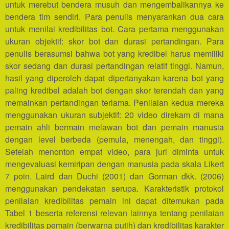
untuk merebut bendera musuh dan mengembalikannya ke
bendera tim sendiri. Para penulis menyarankan dua cara
untuk menilai kredibilitas bot. Cara pertama menggunakan
ukuran objektif: skor bot dan durasi pertandingan. Para
penulis berasumsi bahwa bot yang kredibel harus memiliki
skor sedang dan durasi pertandingan relatif tinggi. Namun,
hasil yang diperoleh dapat dipertanyakan karena bot yang
paling kredibel adalah bot dengan skor terendah dan yang
memainkan pertandingan terlama. Penilaian kedua mereka
menggunakan ukuran subjektif: 20 video direkam di mana
pemain ahli bermain melawan bot dan pemain manusia
dengan level berbeda (pemula, menengah, dan tinggi).
Setelah menonton empat video, para juri diminta untuk
mengevaluasi kemiripan dengan manusia pada skala Likert
7 poin. Laird dan Duchi (2001) dan Gorman dkk. (2006)
menggunakan pendekatan serupa. Karakteristik protokol
penilaian kredibilitas pemain ini dapat ditemukan pada
Tabel 1 beserta referensi relevan lainnya tentang penilaian
kredibilitas pemain (berwarna putih) dan kredibilitas karakter