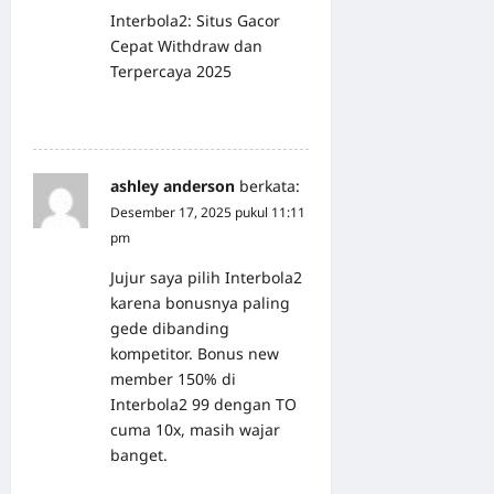
Interbola2: Situs Gacor
Cepat Withdraw dan
Terpercaya 2025
Reply
ashley anderson
berkata:
Desember 17, 2025 pukul 11:11
pm
Jujur saya pilih Interbola2
karena bonusnya paling
gede dibanding
kompetitor. Bonus new
member 150% di
Interbola2 99 dengan TO
cuma 10x, masih wajar
banget.