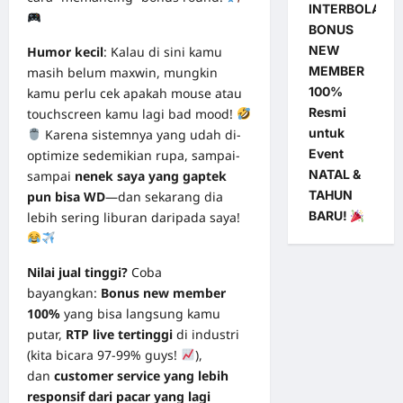
INTERBOLA2
BONUS
NEW
Humor kecil
: Kalau di sini kamu
MEMBER
masih belum maxwin, mungkin
100%
kamu perlu cek apakah mouse atau
Resmi
touchscreen kamu lagi bad mood!
untuk
Karena sistemnya yang udah di-
Event
optimize sedemikian rupa, sampai-
NATAL &
sampai
nenek saya yang gaptek
TAHUN
pun bisa WD
—dan sekarang dia
BARU!
lebih sering liburan daripada saya!
Nilai jual tinggi?
Coba
bayangkan:
Bonus new member
100%
yang bisa langsung kamu
putar,
RTP live tertinggi
di industri
(kita bicara 97-99% guys!
),
dan
customer service yang lebih
responsif dari pacar yang lagi