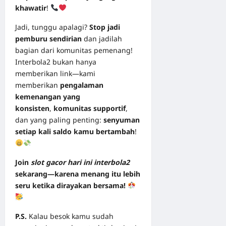
khawatir
!
Jadi, tunggu apalagi?
Stop jadi
pemburu sendirian
dan jadilah
bagian dari komunitas pemenang!
Interbola2 bukan hanya
memberikan link—kami
memberikan
pengalaman
kemenangan yang
konsisten
,
komunitas supportif
,
dan yang paling penting:
senyuman
setiap kali saldo kamu bertambah
!
Join
slot gacor hari ini interbola2
sekarang—karena menang itu lebih
seru ketika dirayakan bersama!
P.S.
Kalau besok kamu sudah