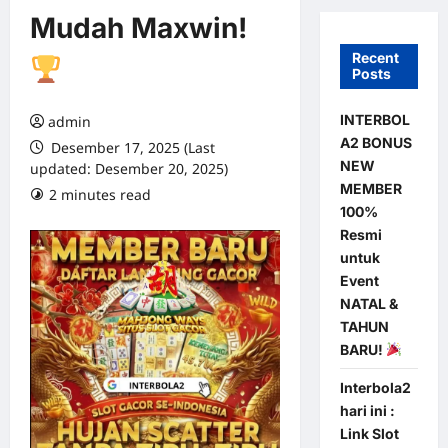
Mudah Maxwin!
Recent
Posts
INTERBOL
admin
A2 BONUS
Desember 17, 2025 (Last
NEW
updated: Desember 20, 2025)
MEMBER
2 minutes read
4 comments
100%
Resmi
untuk
Event
NATAL &
TAHUN
BARU!
Interbola2
hari ini :
Link Slot