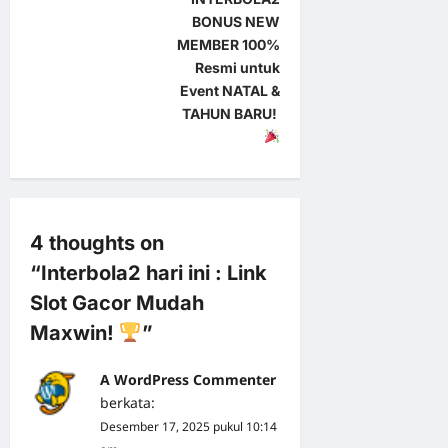
o
BONUS NEW
s
MEMBER 100%
t
Resmi untuk
Event NATAL &
n
TAHUN BARU!
a
v
i
g
4 thoughts on
a
“
Interbola2 hari ini : Link
t
Slot Gacor Mudah
i
Maxwin!
”
o
n
A WordPress Commenter
berkata:
Desember 17, 2025 pukul 10:14