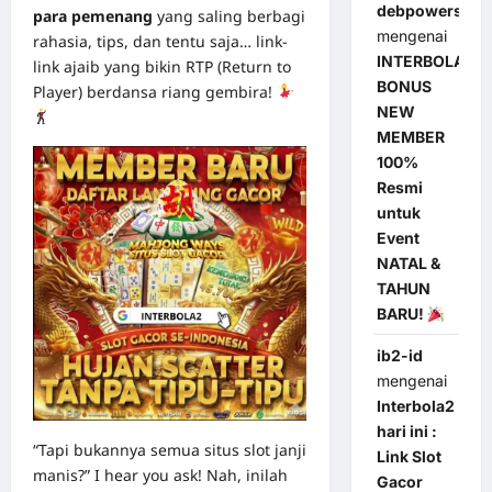
debpowers.co
para pemenang
yang saling berbagi
mengenai
rahasia, tips, dan tentu saja… link-
INTERBOLA2
link ajaib yang bikin RTP (Return to
BONUS
Player) berdansa riang gembira!
NEW
MEMBER
100%
Resmi
untuk
Event
NATAL &
TAHUN
BARU!
ib2-id
mengenai
Interbola2
hari ini :
“Tapi bukannya semua situs slot janji
Link Slot
manis?” I hear you ask! Nah, inilah
Gacor