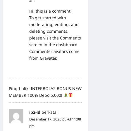
am
Hi, this is a comment.
To get started with
moderating, editing, and
deleting comments,
please visit the Comments
screen in the dashboard.
Commenter avatars come
from
Gravatar
.
Reply
Ping-balik:
INTERBOLA2 BONUS NEW
MEMBER 100% Depo 5.000!
ib2-id
berkata:
Desember 17, 2025 pukul 11:08
pm