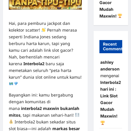
Gacor
Mudah
Maxwin!
Hai, para pemburu jackpot dan
kolektor scatter!
Pernah merasa
seperti Indiana Jones sedang
berburu harta karun, tapi yang
Recent
Comments
kamu cari adalah link slot gacor?
Nah, berhentilah mencari
ashley
karena
Interbola2
baru saja
anderson
memetakan seluruh “peta harta
mengenai
karun” dunia slot online untuk kamu!
Interbola2
hari ini :
Bayangkan ini: kamu bergabung
Link Slot
dengan komunitas di
Gacor
mana
interbola2 maxwin
bukanlah
Mudah
mitos
, tapi makanan sehari-hari!
Maxwin!
Interbola2 bukan sekadar situs
slot biasa—ini adalah
markas besar