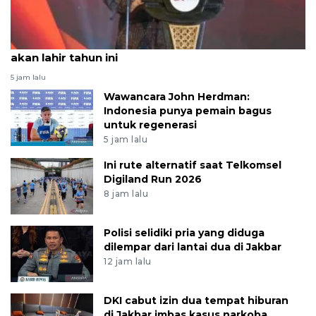
OJK: Satu bank umum syariah baru hasil spin-off
akan lahir tahun ini
5 jam lalu
Wawancara John Herdman:
Indonesia punya pemain bagus
untuk regenerasi
5 jam lalu
Ini rute alternatif saat Telkomsel
Digiland Run 2026
8 jam lalu
Polisi selidiki pria yang diduga
dilempar dari lantai dua di Jakbar
12 jam lalu
DKI cabut izin dua tempat hiburan
di Jakbar imbas kasus narkoba