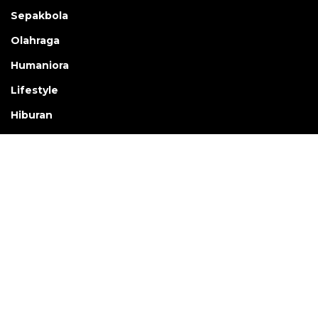
Sepakbola
Olahraga
Humaniora
Lifestyle
Hiburan
Nusantara
Dunia
Tekno
Otomotif
Warta Bumi
Rilis Pers
Karkhas