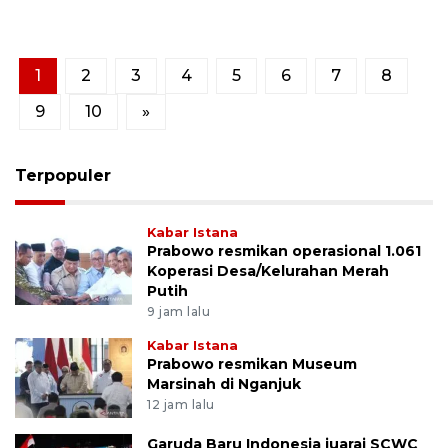
1
2
3
4
5
6
7
8
9
10
»
Terpopuler
Kabar Istana
Prabowo resmikan operasional 1.061
Koperasi Desa/Kelurahan Merah
Putih
9 jam lalu
Kabar Istana
Prabowo resmikan Museum
Marsinah di Nganjuk
12 jam lalu
Garuda Baru Indonesia juarai SCWC