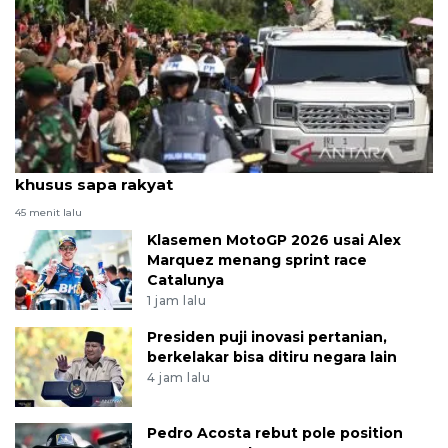
Prabowo minta Pindad desain mobil kepresidenan
khusus sapa rakyat
45 menit lalu
Klasemen MotoGP 2026 usai Alex
Marquez menang sprint race
Catalunya
1 jam lalu
Presiden puji inovasi pertanian,
berkelakar bisa ditiru negara lain
4 jam lalu
Pedro Acosta rebut pole position